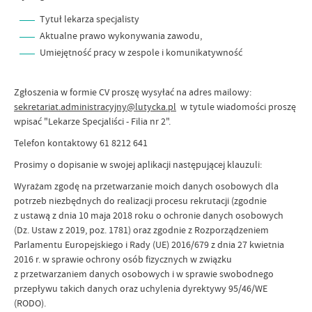
Tytuł lekarza specjalisty
Aktualne prawo wykonywania zawodu,
Umiejętność pracy w zespole i komunikatywność
Zgłoszenia w formie CV proszę wysyłać na adres mailowy:
sekretariat.administracyjny@lutycka.pl
w tytule wiadomości proszę
wpisać "Lekarze Specjaliści - Filia nr 2".
Telefon kontaktowy 61 8212 641
Prosimy o dopisanie w swojej aplikacji następującej klauzuli:
Wyrażam zgodę na przetwarzanie moich danych osobowych dla
potrzeb niezbędnych do realizacji procesu rekrutacji (zgodnie
z ustawą z dnia 10 maja 2018 roku o ochronie danych osobowych
(Dz. Ustaw z 2019, poz. 1781) oraz zgodnie z Rozporządzeniem
Parlamentu Europejskiego i Rady (UE) 2016/679 z dnia 27 kwietnia
2016 r. w sprawie ochrony osób fizycznych w związku
z przetwarzaniem danych osobowych i w sprawie swobodnego
przepływu takich danych oraz uchylenia dyrektywy 95/46/WE
(RODO).