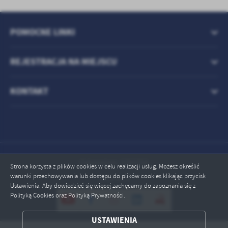
POMOCNE LINKI
REJESTRACJA NA MIEJSCU
KONTAKT
Odwiedzin: 2760758
ZAPISZ WYBRANE
Strona korzysta z plików cookies w celu realizacji usług. Możesz określić
warunki przechowywania lub dostępu do plików cookies klikając przycisk
Online: 9
Ustawienia. Aby dowiedzieć się więcej zachęcamy do zapoznania się z
ODRZUĆ WSZYSTKIE
Polityką Cookies oraz Polityką Prywatności.
ZEZWÓL NA WSZYSTKIE
USTAWIENIA