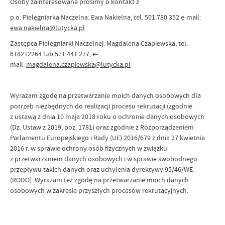
Osoby zainteresowane prosimy o kontakt z:
p.o. Pielęgniarka Naczelna: Ewa Nakielna, tel. 501 780 352 e-mail:
ewa.nakielna@lutycka.pl
Zastępca Pielęgniarki Naczelnej: Magdalena Czapiewska, tel.
618212264 lub 571 441 277, e-
mail:
magdalena.czapiewska@lutycka.pl
Wyrażam zgodę na przetwarzanie moich danych osobowych dla
potrzeb niezbędnych do realizacji procesu rekrutacji (zgodnie
z ustawą z dnia 10 maja 2018 roku o ochronie danych osobowych
(Dz. Ustaw z 2019, poz. 1781) oraz zgodnie z Rozporządzeniem
Parlamentu Europejskiego i Rady (UE) 2016/679 z dnia 27 kwietnia
2016 r. w sprawie ochrony osób fizycznych w związku
z przetwarzaniem danych osobowych i w sprawie swobodnego
przepływu takich danych oraz uchylenia dyrektywy 95/46/WE
(RODO). Wyrażam też zgodę na przetwarzanie moich danych
osobowych w zakresie przyszłych procesów rekrutacyjnych.