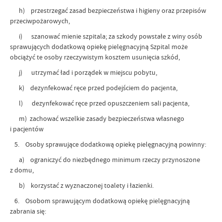
h) przestrzegać zasad bezpieczeństwa i higieny oraz przepisów
przeciwpożarowych,
i) szanować mienie szpitala; za szkody powstałe z winy osób
sprawujących dodatkową opiekę pielęgnacyjną Szpital może
obciążyć te osoby rzeczywistym kosztem usunięcia szkód,
j) utrzymać ład i porządek w miejscu pobytu,
k) dezynfekować ręce przed podejściem do pacjenta,
l) dezynfekować ręce przed opuszczeniem sali pacjenta,
m) zachować wszelkie zasady bezpieczeństwa własnego
i pacjentów
5. Osoby sprawujące dodatkową opiekę pielęgnacyjną powinny:
a) ograniczyć do niezbędnego minimum rzeczy przynoszone
z domu,
b) korzystać z wyznaczonej toalety i łazienki.
6. Osobom sprawującym dodatkową opiekę pielęgnacyjną
zabrania się: