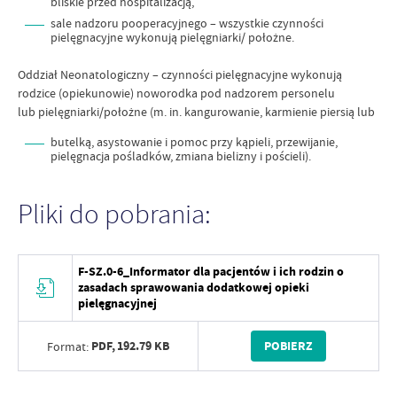
bliskie przed hospitalizacją,
sale nadzoru pooperacyjnego – wszystkie czynności
pielęgnacyjne wykonują pielęgniarki/ położne.
Oddział Neonatologiczny – czynności pielęgnacyjne wykonują
rodzice (opiekunowie) noworodka pod nadzorem personelu
lub pielęgniarki/położne (m. in. kangurowanie, karmienie piersią lub
butelką, asystowanie i pomoc przy kąpieli, przewijanie,
pielęgnacja pośladków, zmiana bielizny i pościeli).
Pliki do pobrania:
F-SZ.0-6_Informator dla pacjentów i ich rodzin o
zasadach sprawowania dodatkowej opieki
pielęgnacyjnej
PDF,
192.79 KB
POBIERZ
Format: