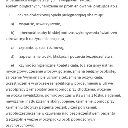
w badaniach diagnostycznych (z wyjątkiem sytuacji
epidemiologicznych, narażenia na promieniowanie jonizujące itp.).
3. Zakres dodatkowej opieki pielęgnacyjnej obejmuje:
a) wsparcie, towarzyszenie,
b) obecność osoby bliskiej podczas wykonywania świadczeń
zdrowotnych na życzenie pacjenta,
c) czytanie, spacer, rozmowę,
d) zapewnianie troski, bliskości i poczucia bezpieczeństwa,
e) czynności higieniczne: toaleta ciała, toaleta jamy ustnej,
mycie głowy, czesanie włosów, golenie, zmiana bielizny osobistej,
założenie /wymiana pieluchomajtek, zmiana pozycji ciała,
uczestniczenie w procesie rehabilitacji w porozumieniu i/lub we
współpracy z rehabilitantem (pomoc przy chodzeniu, wożenie
na wózku inwalidzkim, pomoc podczas wstawania z łóżka, siadania),
nawilżanie i natłuszczanie skóry, pojenie, karmienie, pomoc przy
karmieniu (dotyczy pacjenta bez zaburzeń połykania),
współuczestniczenie w czuwaniu nad bezpieczeństwem pacjenta
(szczególnie ważne w przypadku osób pobudzonych
psychoruchowo).