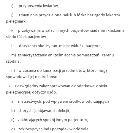
i) przynoszenia kwiatów,
j) zmieniania przydzielonej sali lub łóżka bez zgody lekarza/
pielęgniarki,
k) przebywania w salach innych pacjentów, siadania i kładzenia
się do łóżek pacjentów,
l) dotykania okolicy ran, miejsc wkłuć u pacjenta,
m) zanieczyszczania ani zaśmiecania pomieszczeń i terenu
szpitala,
n) wrzucania do kanalizacji przedmiotów, które mogą
spowodować jej niedrożność.
7. Bezwzględny zakaz sprawowania dodatkowej opieki
pielęgnacyjnej dotyczy osób:
a) nietrzeźwych, pod wpływem środków odurzających
b) chorych (z objawami infekcji),
c) zakłócających spokój innym pacjentom,
d) zakłócających ład i porządek w oddziale,