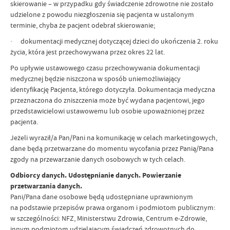
skierowanie – w przypadku gdy świadczenie zdrowotne nie zostało
udzielone z powodu niezgłoszenia się pacjenta w ustalonym
terminie, chyba że pacjent odebrał skierowanie;
· dokumentacji medycznej dotyczącej dzieci do ukończenia 2. roku
życia, która jest przechowywana przez okres 22 lat.
Po upływie ustawowego czasu przechowywania dokumentacji
medycznej będzie niszczona w sposób uniemożliwiający
identyfikację Pacjenta, którego dotyczyła. Dokumentacja medyczna
przeznaczona do zniszczenia może być wydana pacjentowi, jego
przedstawicielowi ustawowemu lub osobie upoważnionej przez
pacjenta.
Jeżeli wyraził/a Pan/Pani na komunikację w celach marketingowych,
dane będą przetwarzane do momentu wycofania przez Panią/Pana
zgody na przewarzanie danych osobowych w tych celach.
Odbiorcy danych. Udostępnianie danych. Powierzanie
przetwarzania danych.
Pani/Pana dane osobowe będą udostępniane uprawnionym
na podstawie przepisów prawa organom i podmiotom publicznym:
w szczególności: NFZ, Ministerstwu Zdrowia, Centrum e-Zdrowie,
innym podmiotom udzielającym świadczeń zdrowotnych do