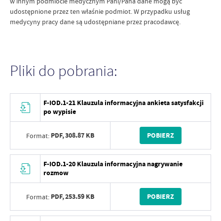
w innym podmiocie medycznym Pani/Pana dane mogą być
udostępnione przez ten właśnie podmiot. W przypadku usług
medycyny pracy dane są udostępniane przez pracodawcę.
Pliki do pobrania:
F-IOD.1-21 Klauzula informacyjna ankieta satysfakcji
po wypisie
PDF,
308.87 KB
POBIERZ
Format:
F-IOD.1-20 Klauzula informacyjna nagrywanie
rozmow
PDF,
253.59 KB
POBIERZ
Format: