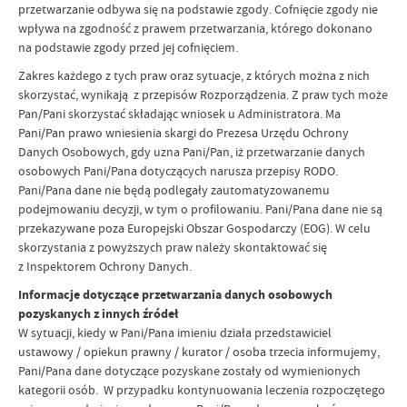
przetwarzanie odbywa się na podstawie zgody. Cofnięcie zgody nie
wpływa na zgodność z prawem przetwarzania, którego dokonano
na podstawie zgody przed jej cofnięciem.
Zakres każdego z tych praw oraz sytuacje, z których można z nich
skorzystać, wynikają z przepisów Rozporządzenia. Z praw tych może
Pan/Pani skorzystać składając wniosek u Administratora. Ma
Pani/Pan prawo wniesienia skargi do Prezesa Urzędu Ochrony
Danych Osobowych, gdy uzna Pani/Pan, iż przetwarzanie danych
osobowych Pani/Pana dotyczących narusza przepisy RODO.
Pani/Pana dane nie będą podlegały zautomatyzowanemu
podejmowaniu decyzji, w tym o profilowaniu. Pani/Pana dane nie są
przekazywane poza Europejski Obszar Gospodarczy (EOG). W celu
skorzystania z powyższych praw należy skontaktować się
z Inspektorem Ochrony Danych.
Informacje dotyczące przetwarzania danych osobowych
pozyskanych z innych źródeł
W sytuacji, kiedy w Pani/Pana imieniu działa przedstawiciel
ustawowy / opiekun prawny / kurator / osoba trzecia informujemy,
Pani/Pana dane dotyczące pozyskane zostały od wymienionych
kategorii osób. W przypadku kontynuowania leczenia rozpoczętego