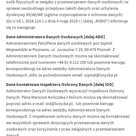
osób fizycznych w związku z przetwarzaniem danych osobowych i w
sprawie swobodnego przepływu takich danych oraz uchylenia
dyrektywy 95/46/WE (ogólne rozporządzenie o ochronie danych)
(Dz.U.UE.L.2016.119.1 z dnia 4 maja 2016 r.) (dalej „RODO”) informuje
się co następuje:
Dane Administratora Danych Osobowych [dalej ADO]
Administratorem Pani/Pana danych osobowych jest Szpital
Wojewódzki w Poznaniu, ul. Juraszów 7-19, 60-479 Poznań. Z
Administratorem Danych Osobowych można się skontaktować
telefonicznie pod numerem +48 61 8 212 200 lub pisemnie kierując
korespondencję na adres siedziby Administratora Danych
Osobowych, albo za pośrednictwem email: szpital@lutycka.pl
Dane kontaktowe Inspektora Ochrony Danych [dalej IOD]
Administrator Danych Osobowych wyznaczył Inspektora Ochrony
Danych Pana Mariusza Kończaka z którym można się skontaktować
poprzez adres e-mail: iod@lutycka.pl, lub pisemnie kierując
korespondencję na adres siedziby Administratora Danych
Osobowych. Z inspektorem ochrony danych można się kontaktować
we wszystkich sprawach dotyczących przetwarzania danych
osobowych oraz korzystania z praw związanych z przetwarzaniem
danych.